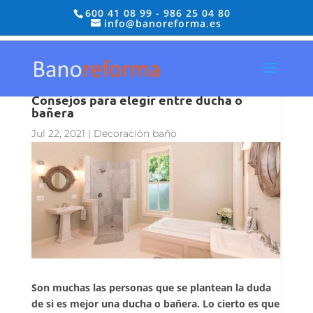
600 41 08 99
-
986 25 04 80
info@banoreforma.es
Consejos para elegir entre ducha o
bañera
Jul 22, 2021
|
Decoración baño
Son muchas las personas que se plantean la duda
de si es mejor una
ducha o bañera
. Lo cierto es que