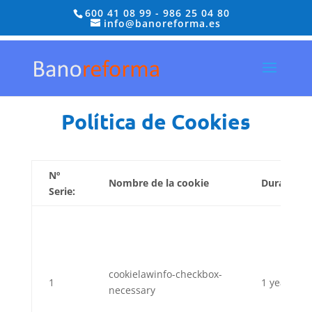
600 41 08 99
-
986 25 04 80
info@banoreforma.es
Política de Cookies
Nº
Nombre de la cookie
Duración
Serie:
cookielawinfo-checkbox-
1
1 year
necessary