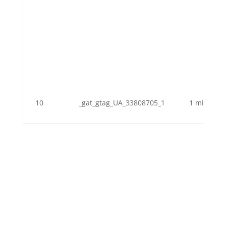
10
_gat_gtag_UA_33808705_1
1 minute