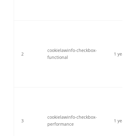
cookielawinfo-checkbox-
2
1 year
functional
cookielawinfo-checkbox-
3
1 year
performance