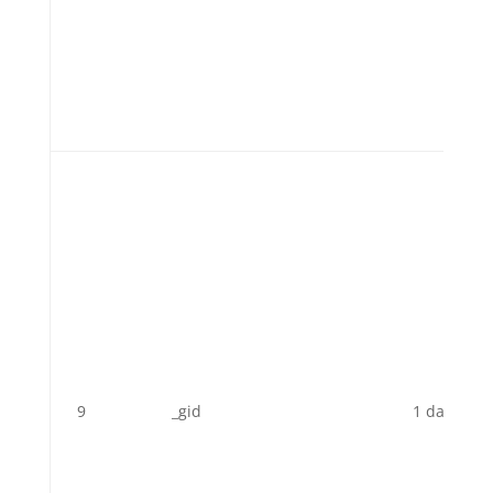
9
_gid
1 day