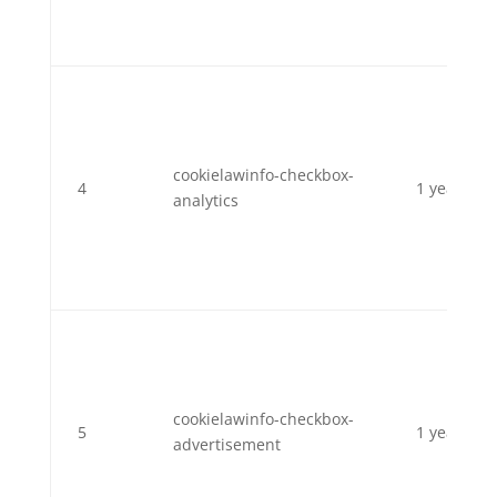
cookielawinfo-checkbox-
4
1 year
analytics
cookielawinfo-checkbox-
5
1 year
advertisement