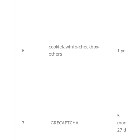
cookielawinfo-checkbox-
6
1 year
others
5
7
_GRECAPTCHA
months
27 days