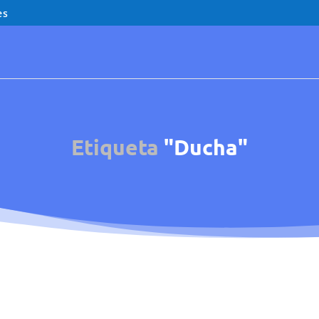
es
Etiqueta
"Ducha"