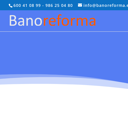
600 41 08 99
-
986 25 04 80
info@banoreforma.